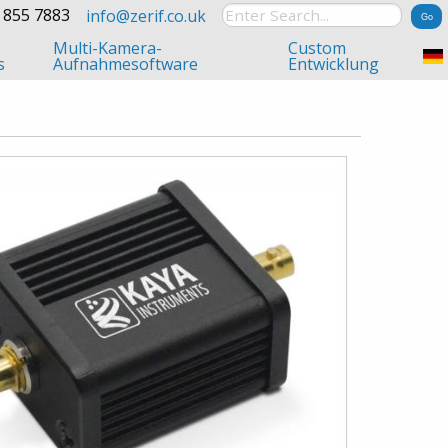
 855 7883
info@zerif.co.uk
Multi-Kamera-
Custom
s
Aufnahmesoftware
Entwicklung