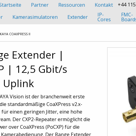
+44 115
Startseite
Partner
Ressourcen
Kontakt
IP-
FMC-
er
Kamerasimulatoren
Extender
Cores
Board
KAYA COAXPRESS II
ge Extender |
 | 12,5 Gbit/s
 Uplink
YA Vision ist der branchenweit erste
die standardmäßige CoaXPress v2.x-
für einen geringen Jitter, eine hohe
ream. Der CXP2-Repeater ermöglicht die
er over CoaXPress (PoCXP) für die
er Kamerabedienung. Der Range Extender