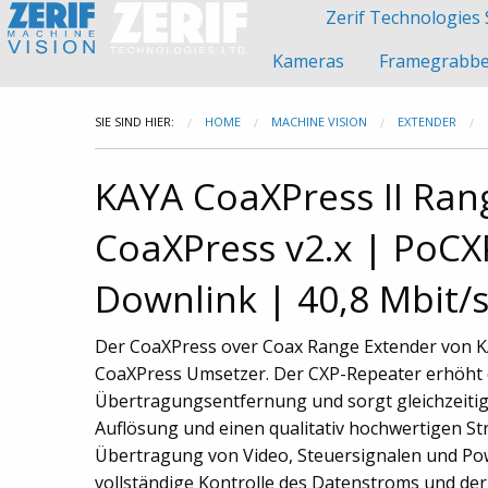
Zerif Technologies 
Kameras
Framegrabb
SIE SIND HIER:
HOME
MACHINE VISION
EXTENDER
KAYA CoaXPress II Ran
CoaXPress v2.x | PoCXP
Downlink | 40,8 Mbit/s
Der CoaXPress over Coax Range Extender von KA
CoaXPress Umsetzer. Der CXP-Repeater erhöht 
Übertragungsentfernung und sorgt gleichzeitig 
Auflösung und einen qualitativ hochwertigen St
Übertragung von Video, Steuersignalen und Pow
vollständige Kontrolle des Datenstroms und d