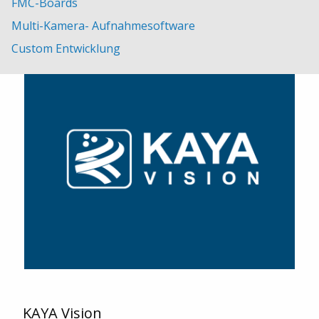
FMC-Boards
übrigen Europa und weltweit.
Multi-Kamera- Aufnahmesoftware
Custom Entwicklung
KAYA Vision