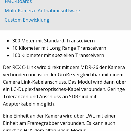
FMC-Boards
Produkt liefern.
Multi-Kamera- Aufnahmesoftware
Der RCX C-Link ist ein Repeater, der Camera-Link-Daten
Custom Entwicklung
in faseroptische konvertiert. Entfernungen die erreicht
werden können sind
300 Meter mit Standard-Transceivern
10 Kilometer mit Long Range Transceivern
100 Kilometer mit speziellen Transceivern
Der RCX C-Link wird direkt mit dem MDR-26 der Kamera
verbunden und ist in der Größe vergleichbar mit einem
Camera Link-Kabelanschluss. Das Modul wird dann über
ein LC-Duplexfaseroptisches-Kabel verbunden. Geringe
Toleranzen und Anschluss an SDR sind mit
Adapterkabeln möglich.
Eine Einheit an der Kamera wird über LWL mit einer
Einheit am Framegrabber verbunden. Es kann auch
direkt an FOX, dem alten Basis-Modus-